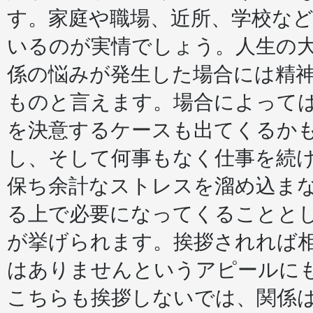
間
す。家庭や職場、近所、学校な
関
係
を
いるのが実情でしょう。人生の
良
く
係の悩みが発生した場合には精
す
る
ものと言えます。場合によって
に
は
を決意するケースも出てくるか
は
し、そして何事もなく仕事を続
保ち余計なストレスを溜め込ま
る上で必要になってくることと
が挙げられます。挨拶されれば
はありませんというアピールに
こちらも挨拶しないでは、関係