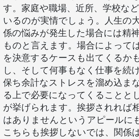
間
す。家庭や職場、近所、学校な
関
係
を
いるのが実情でしょう。人生の
良
く
係の悩みが発生した場合には精
す
る
ものと言えます。場合によって
に
は
を決意するケースも出てくるか
は
し、そして何事もなく仕事を続
保ち余計なストレスを溜め込ま
る上で必要になってくることと
が挙げられます。挨拶されれば
はありませんというアピールに
こちらも挨拶しないでは、関係