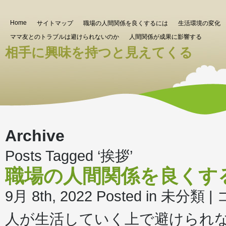
Home
サイトマップ
職場の人間関係を良くするには
生活環境の変化
ママ友とのトラブルは避けられないのか
人間関係が成果に影響する
相手に興味を持つと見えてくる
Archive
Posts Tagged ‘挨拶’
職場の人間関係を良くす
職
9月 8th, 2022
Posted in 未分類 |
場
の
人が生活していく上で避けられ
人